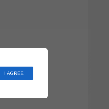
e
I AGREE