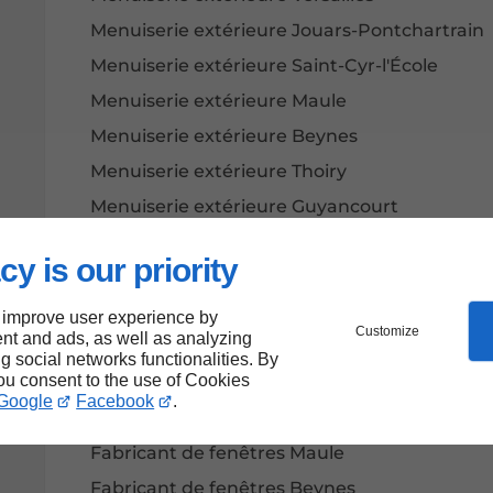
Menuiserie extérieure Jouars-Pontchartrain
Menuiserie extérieure Saint-Cyr-l'École
Menuiserie extérieure Maule
Menuiserie extérieure Beynes
Menuiserie extérieure Thoiry
Menuiserie extérieure Guyancourt
Menuiserie extérieure Boulogne-Billancourt
cy is our priority
Menuiserie extérieure Saint-Germain-en-Lay
Fabricant de fenêtres Plaisir
 improve user experience by
Customize
nt and ads, as well as analyzing
Fabricant de fenêtres Versailles
ng social networks functionalities. By
you consent to the use of Cookies
Fabricant de fenêtres Jouars-Pontchartrain
Google
Facebook
.
Fabricant de fenêtres Saint-Cyr-l'École
Fabricant de fenêtres Maule
Fabricant de fenêtres Beynes