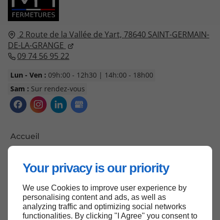
2 Route de la Vallée de Yart,
78640
SAINT-GERMAIN-
DE-LA-GRANGE
09 74 56 95 22
Lun - Ven :
09h:00 - 12h30 | 14h:00 - 18h00
Sam :
Sur rendez-vous
Accueil
Contactez-nous
Your privacy is our priority
Mentions légales
Plan du site
We use Cookies to improve user experience by
personalising content and ads, as well as
analyzing traffic and optimizing social networks
functionalities. By clicking "I Agree" you consent to