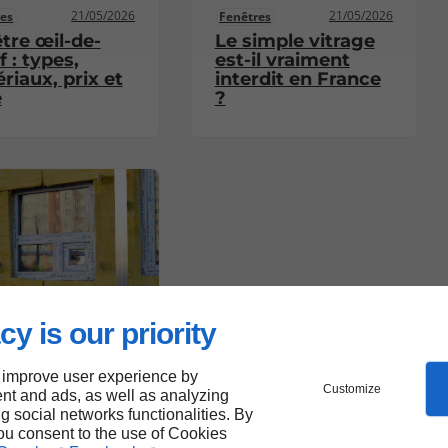
21/05/2026
21/05/2026
res
Fenêtres
tre œil-de-
Le simple vitrage
 : types,
est-il vraiment
riaux, prix et
interdit en France
e
?
cy is our priority
21/05/2026
res
ation phonique
 improve user experience by
e fenêtre :
Customize
nt and ads, as well as analyzing
 type de
ng social networks functionalities. By
age choisir
you consent to the use of Cookies