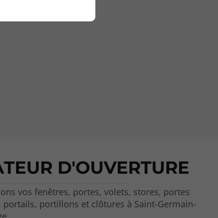
ATEUR D'OUVERTURE
ons vos fenêtres, portes, volets, stores, portes
 portails, portillons et clôtures à Saint-Germain-
ge.