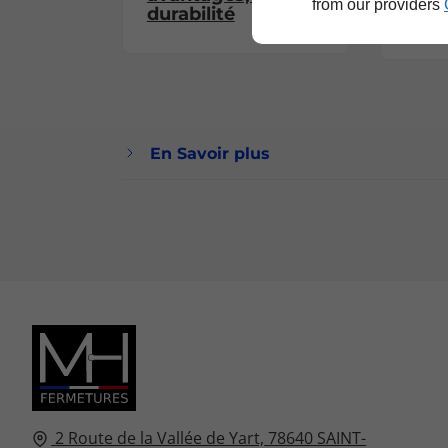
pour
from our providers
durabilité
brui
En Savoir plus
2 Route de la Vallée de Yart,
78640
SAINT-