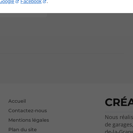
 réduire le
Google
Facebook
.
t ?
CRÉ
Accueil
Contactez-nous
Nous réalis
Mentions légales
de garages,
Plan du site
de-la-Gran