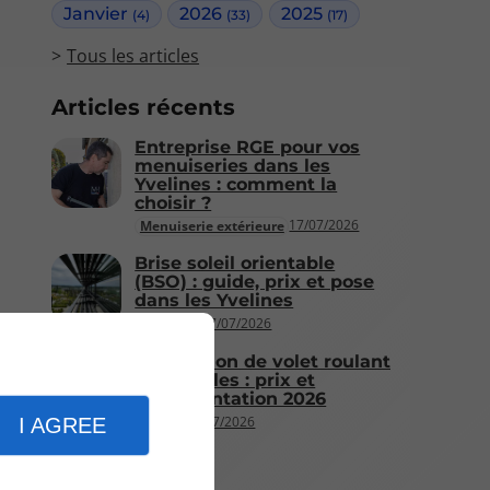
Janvier
2026
2025
(4)
(33)
(17)
Tous les articles
Articles récents
Entreprise RGE pour vos
menuiseries dans les
Yvelines : comment la
choisir ?
17/07/2026
Menuiserie extérieure
Brise soleil orientable
(BSO) : guide, prix et pose
dans les Yvelines
17/07/2026
Fenêtres
Installation de volet roulant
à Versailles : prix et
réglementation 2026
17/07/2026
I AGREE
Volets
Plus d'articles