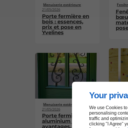
Menuiserie extérieure
Fenêt
21/05/2026
Fenê
Porte fermière en
bœuf
bois : essences,
maté
prix et pose en
pos
Yvelines
Your priva
Fenêt
Menuiserie extérieure
Isol
We use Cookies to
21/05/2026
d'un
personalising conte
Porte fermière en
quel
traffic and optimizi
aluminium :
vitr
clicking "I Agree" 
avantages, prix et