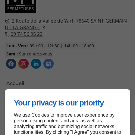
2 Route de la Vallée de Yart,
78640
SAINT-GERMAIN-
DE-LA-GRANGE
09 74 56 95 22
Lun - Ven :
09h:00 - 12h30 | 14h:00 - 18h00
Sam :
Sur rendez-vous
Accueil
Contactez-nous
Your privacy is our priority
Mentions légales
Plan du site
We use Cookies to improve user experience by
personalising content and ads, as well as
analyzing traffic and optimizing social networks
functionalities. By clicking "I Agree" you consent to