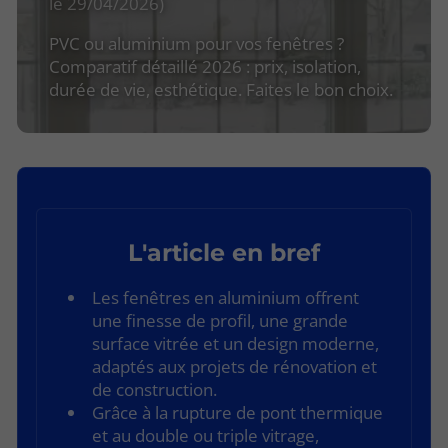
le 29/04/2026)
PVC ou aluminium pour vos fenêtres ?
Comparatif détaillé 2026 : prix, isolation,
durée de vie, esthétique. Faites le bon choix.
L'article en bref
Les fenêtres en aluminium offrent
une finesse de profil, une grande
surface vitrée et un design moderne,
adaptés aux projets de rénovation et
de construction.
Grâce à la rupture de pont thermique
et au double ou triple vitrage,